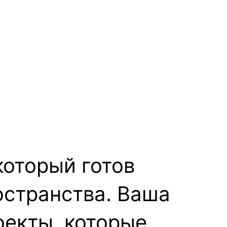
который готов
остранства. Ваша
оекты, которые